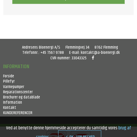
Andresens Bioenergi A/S
Flemmingvej 34
8762 Flemming
Telefonnr.
:
+45 7567 9788
E-mail
:
kontakt@a-bioenergi.dk
CVR-nummer
:
33043325
INFORMATION
Forside
Pillefyr
Varmepumper
Reparationscenter
Brochurer og datablade
Information
Kontakt
KUNDEREFERENCER
Ved at benytte denne hjemmeside accepterer du samtidig vores
brug af