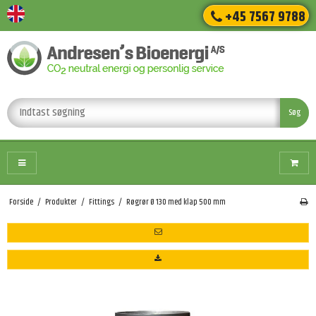
+45 7567 9788
Søg
Forside
/
Produkter
/
Fittings
/
Røgrør Ø 130 med klap 500 mm