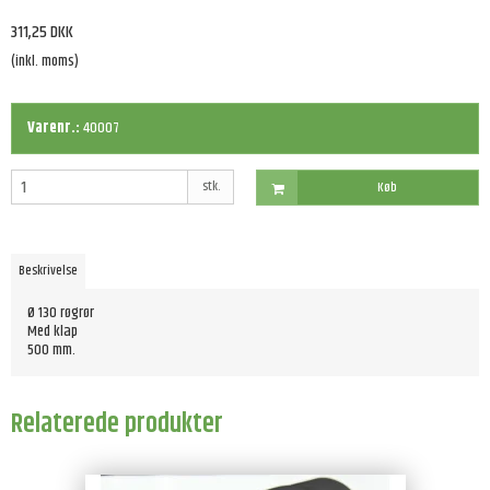
311,25 DKK
(inkl. moms)
Varenr.:
40007
stk.
Køb
Beskrivelse
Ø 130 røgrør
Med klap
500 mm.
Relaterede produkter