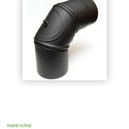
Knærør m/Klap