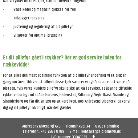
Når vi rykker ud til et tjek, kan du forvente følgende:
- Både kedel og magasin tjekkes for fejl
- Anlægget rengøres
- Justering og regulering af dit pillefyr
- Vi sørger for optimal brænding
Er dit pillefyr gået i stykker? Der er god service inden for
rækkevidde!
For at sikre den mest optimale funktion af dit pillefyr anbefaler vi et tjek en
gang om året. Udover at tilbyde disse tjek sætter vi også en ære i at være på
pletten, hvis vores kunders pillefyr skulle ske at gå i stykker. I sådanne tilfælde
rykker vi hurtigt ud i både Horsens, Hedensted, Silkeborg, Vejle, Ikast Brande og
Skanderborg og får dit anlæg op at køre igen. Hos Andresens Bioenergi tager vi
dig og dit pillefyr alvorligt, når det gælder.
Andresens Bioenergi A/S
Flemmingvej 34
8762 Flemming
Telefonnr.
:
+45 7567 9788
E-mail
:
kontakt@a-bioenergi.dk
CVR-nummer
:
33043325