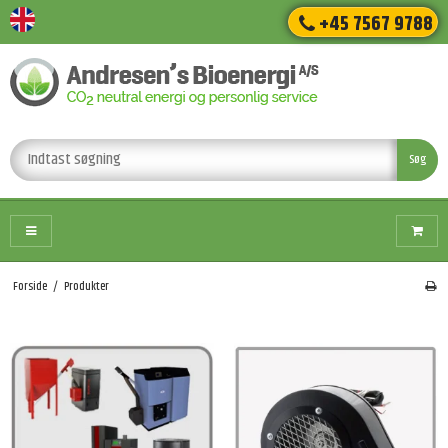
+45 7567 9788
Søg
Forside
/
Produkter