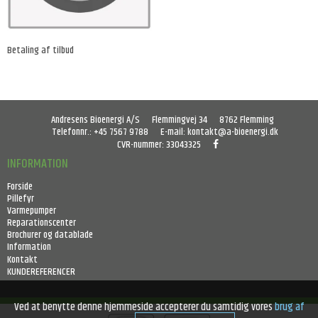
Betaling af tilbud
Andresens Bioenergi A/S
Flemmingvej 34
8762 Flemming
Telefonnr.
:
+45 7567 9788
E-mail
:
kontakt@a-bioenergi.dk
CVR-nummer
:
33043325
INFORMATION
Forside
Pillefyr
Varmepumper
Reparationscenter
Brochurer og datablade
Information
Kontakt
KUNDEREFERENCER
Ved at benytte denne hjemmeside accepterer du samtidig vores
brug af