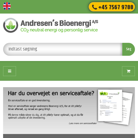
+45 7567 9788
Søg