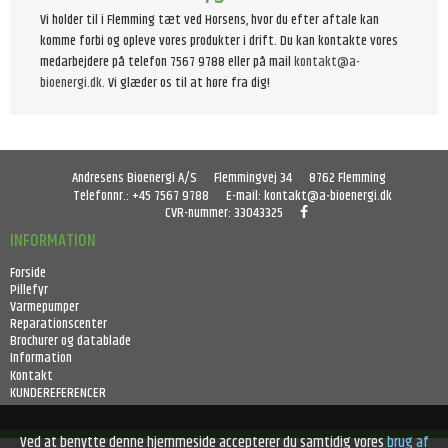
Vi holder til i Flemming tæt ved Horsens, hvor du efter aftale kan
komme forbi og opleve vores produkter i drift. Du kan kontakte vores
medarbejdere på telefon 7567 9788 eller på mail
kontakt@a-
bioenergi.dk
. Vi glæder os til at høre fra dig!
Andresens Bioenergi A/S
Flemmingvej 34
8762 Flemming
Telefonnr.
:
+45 7567 9788
E-mail
:
kontakt@a-bioenergi.dk
CVR-nummer
:
33043325
INFORMATION
Forside
Pillefyr
Varmepumper
Reparationscenter
Brochurer og datablade
Information
Kontakt
KUNDEREFERENCER
Ved at benytte denne hjemmeside accepterer du samtidig vores
brug af