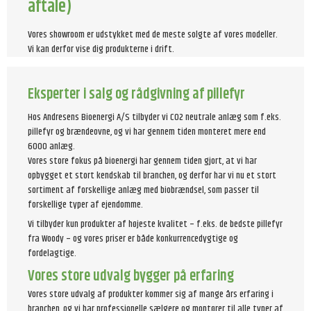
aftale)
Vores showroom er udstykket med de meste solgte af vores modeller.
Vi kan derfor vise dig produkterne i drift.
Eksperter i salg og rådgivning af pillefyr
Hos Andresens Bioenergi A/S tilbyder vi CO2 neutrale anlæg som f.eks.
pillefyr og brændeovne, og vi har gennem tiden monteret mere end
6000 anlæg.
Vores store fokus på bioenergi har gennem tiden gjort, at vi har
opbygget et stort kendskab til branchen, og derfor har vi nu et stort
sortiment af forskellige anlæg med biobrændsel, som passer til
forskellige typer af ejendomme.
Vi tilbyder kun produkter af højeste kvalitet – f.eks. de bedste pillefyr
fra Woody – og vores priser er både konkurrencedygtige og
fordelagtige.
Vores store udvalg bygger på erfaring
Vores store udvalg af produkter kommer sig af mange års erfaring i
branchen, og vi har professionelle sælgere og montører til alle typer af