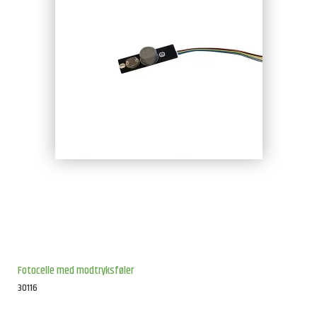
Fotocelle med modtryksføler
30116