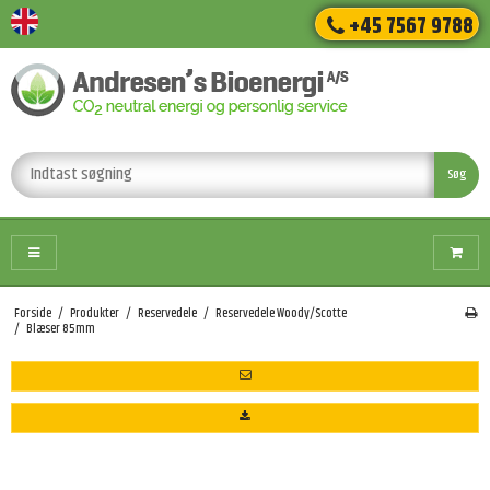
+45 7567 9788
Søg
Forside
/
Produkter
/
Reservedele
/
Reservedele Woody/Scotte
/
Blæser 85mm