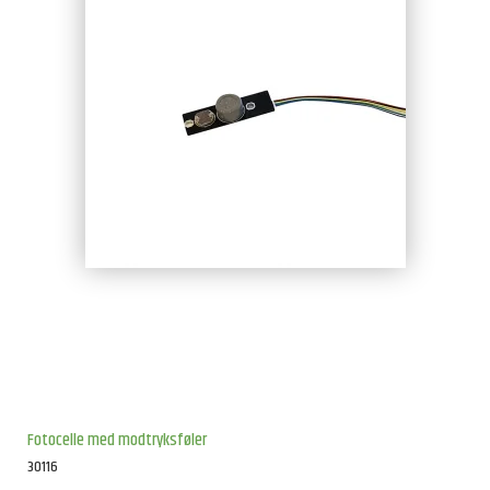
Fotocelle med modtryksføler
30116