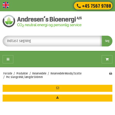
+45 7567 9788
Søg
Forside
/
Produkter
/
Reservedele
/
Reservedele Woody/Scotte
/
Pvc slange Ø60, længde 500mm