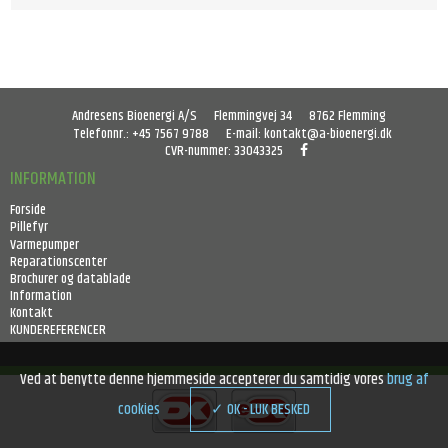
Andresens Bioenergi A/S
Flemmingvej 34
8762 Flemming
Telefonnr.
:
+45 7567 9788
E-mail
:
kontakt@a-bioenergi.dk
CVR-nummer
:
33043325
INFORMATION
Forside
Pillefyr
Varmepumper
Reparationscenter
Brochurer og datablade
Information
Kontakt
KUNDEREFERENCER
Ved at benytte denne hjemmeside accepterer du samtidig vores
brug af
cookies
✓ OK - LUK BESKED